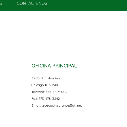
S
CONTÁCTENOS
OFICINA PRINCIPAL
3203 N. Elston Ave.
Chicago, IL 60618
Teléfono: 888-TEPEYAC
Fax: 773-478-3242
Email: tepeyacinsurance@att.net