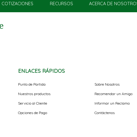
COTIZACIONES
RECURSOS
ACERCA DE NOSOTRO
e
ENLACES RÁPIDOS
Punto de Partida
Sobre Nosotros
Nuestros productos
Recomendar un Amigo
Servicio al Cliente
Informar un Reclamo
Opciones de Pago
Contáctenos